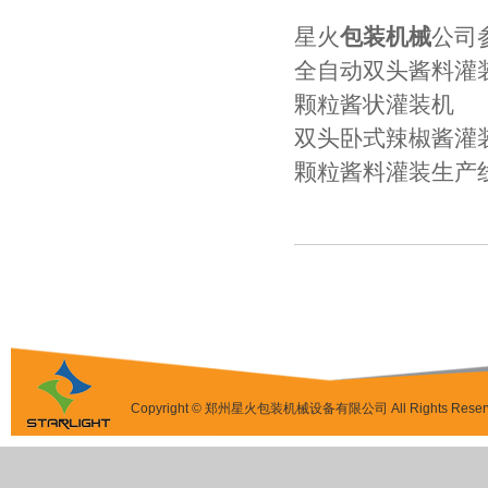
星火
包装机械
公司
全自动双头酱料灌
颗粒酱状灌装机
双头卧式辣椒酱灌
颗粒酱料灌装生产
Copyright © 郑州星火包装机械设备有限公司 All Rights Reser