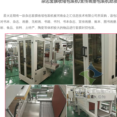
杂志套膜收缩包装机/宣传画册包装机助
星火近期有一款杂志套膜收缩包装机被河南金之汇信息技术有限公司所采购，该包
装对书本、杂志、画册、无框画、书籍、书刊、书本杂志、宣传画册、账本、图书画册
药标、食品、饮料、土特产、陶瓷等体积较大的物品进行套膜封切包装。