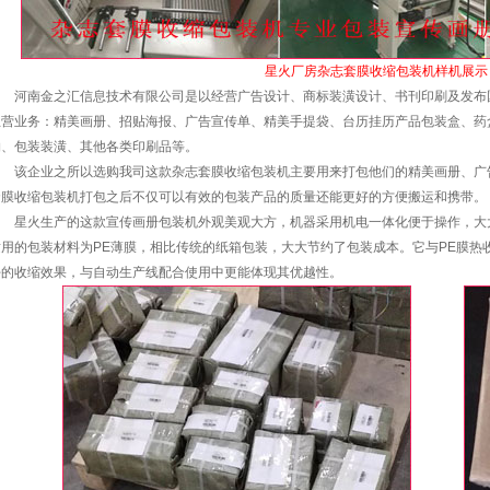
星火厂房杂志套膜收缩包装机样机展示
河南金之汇信息技术有限公司是以经营广告设计、商标装潢设计、书刊印刷及发布
主营业务：精美画册、招贴海报、广告宣传单、精美手提袋、台历挂历产品包装盒、药
物、包装装潢、其他各类印刷品等。
该企业之所以选购我司这款杂志套膜收缩包装机主要用来打包他们的精美画册、广
套膜收缩包装机打包之后不仅可以有效的包装产品的质量还能更好的方便搬运和携带。
星火生产的这款宣传画册
包装机
外观美观大方，机器采用机电一体化便于操作，大
适用的包装材料为PE薄膜，相比传统的纸箱包装，大大节约了包装成本。它与PE膜热
好的收缩效果，与自动生产线配合使用中更能体现其优越性。