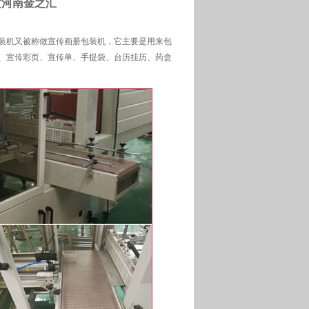
攻河南金之汇
装机又被称做宣传画册包装机，它主要是用来包
、宣传彩页、宣传单、手提袋、台历挂历、药盒