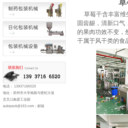
草
草莓干含丰富维
固齿龈，清新口气
的果肉功效不变，
干属于风干类的食
电话： 13937166520
地址：郑州市大学南路与密杞大道
交叉口曲梁工业园
autopack@163.com
：邮箱