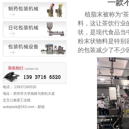
一款
植脂末被称为“
料，这让茶饮行业
状，是现代食品当
粉末状物料是特别
的包装减少了不少
电话： 13937166520
地址：郑州市大学南路与密杞大道
交叉口曲梁工业园
autopack@163.com
：邮箱