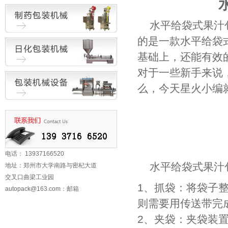
水平给袋式果汁
的是一款水平给袋
基础上，还能有效
对于一些新手来说
么，今天星火小编
电话： 13937166520
水平给袋式果汁
地址：郑州市大学南路与密杞大道
交叉口曲梁工业园
1、抓袋：将袋子整齐
autopack@163.com
：邮箱
则需要用传送带完
2、夹袋：夹袋装