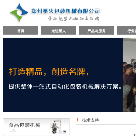
首页
走进星火
产品与服务
行业
技术支持