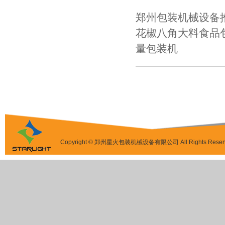
郑州包装机械
设备
花椒八角大料食品
量包装机
Copyright © 郑州星火包装机械设备有限公司 All Rights Reser