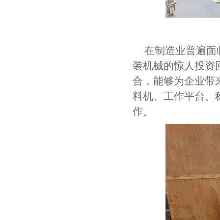
在制造业普遍面
装机
械的惊人投资
合，能够为企业带
料机、工作平台、
作。