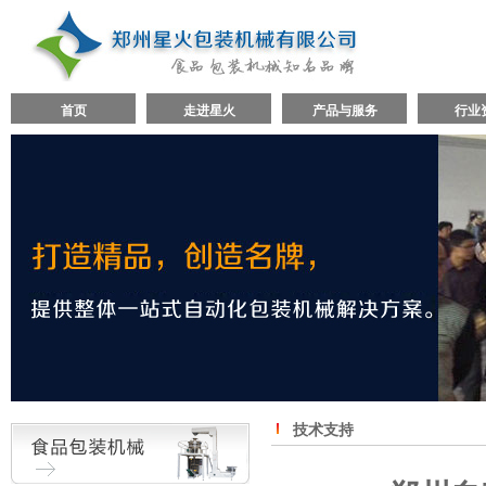
首页
走进星火
产品与服务
行业
技术支持