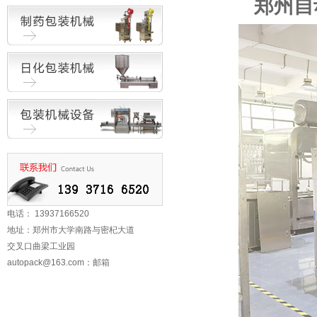
郑州自
电话： 13937166520
地址：郑州市大学南路与密杞大道
交叉口曲梁工业园
autopack@163.com
：邮箱