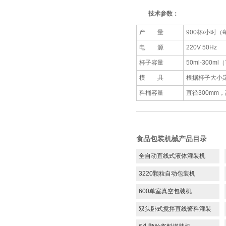
技术参数：
产 量
900杯/小时
电 源
220V 50Hz
杯子容量
50ml-300m
模 具
根据杯子大小
料桶容量
直径300mm，
食品包装机械产品目录
全自动直线式液体灌装机
3220颗粒自动包装机
600单室真空包装机
双头卧式搅拌直线酱料灌装
机