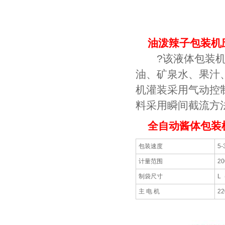
油泼辣子包装机
?该液体包装机适
油、矿泉水、果汁
机灌装采用气动控
料采用瞬间截流方
全自动酱体包装
包装速度
5-
计量范围
2
制袋尺寸
L
主 电 机
22