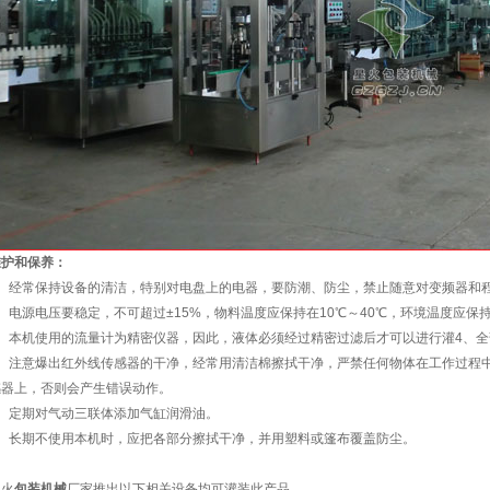
维护和保养：
1、经常保持设备的清洁，特别对电盘上的电器，要防潮、防尘，禁止随意对变频器和
、电源电压要稳定，不可超过±15%，物料温度应保持在10℃～40℃，环境温度应保持
3、本机使用的流量计为精密仪器，因此，液体必须经过精密过滤后才可以进行灌4、
5、注意爆出红外线传感器的干净，经常用清洁棉擦拭干净，严禁任何物体在工作过程
感器上，否则会产生错误动作。
6、定期对气动三联体添加气缸润滑油。
7、长期不使用本机时，应把各部分擦拭干净，并用塑料或篷布覆盖防尘。
星火
包装机械
厂家推出以下相关设备均可灌装此产品