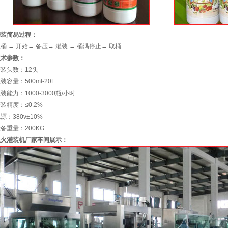
灌装简易过程：
桶 → 开始→ 备压→ 灌装 → 桶满停止→ 取桶
技术参数：
装头数：12头
装容量：500ml-20L
装能力：1000-3000瓶/小时
装精度：≤0.2%
源：380v±10%
备重量：200KG
星火灌装机厂家车间展示：