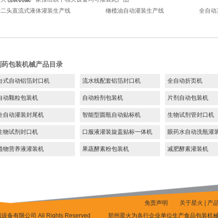
十二头直流式液体灌装生产线
橄榄油自动灌装生产线
全自动
制药包装机械产品目录
台式自动铝箔封口机
流水线配套铝箔封口机
全自动折页机
自动颗粒包装机
自动粉剂包装机
片剂自动包装机
全自动灌装封尾机
智能型圆瓶自动贴标机
生物试剂管封口机
生物试剂封口机
口服液灌装旋盖贴标一体机
眼药水自动洗瓶灌
植物营养液灌装机
果蔬酵素粉包装机
减肥酵素灌装机
免责声明
关于星火
|
产
备有限公司 All Rights Reserved
郑州星火为各行企业单位生产食品包装机