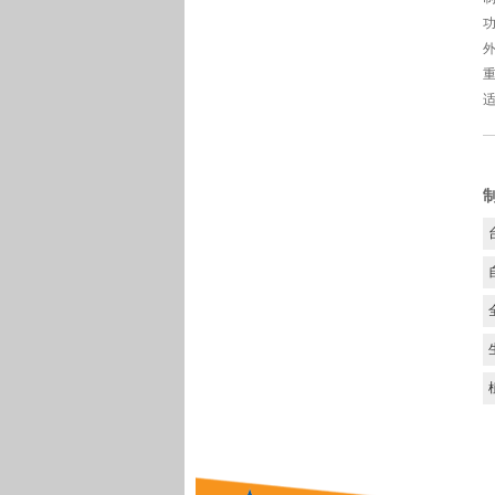
功
外
重
适