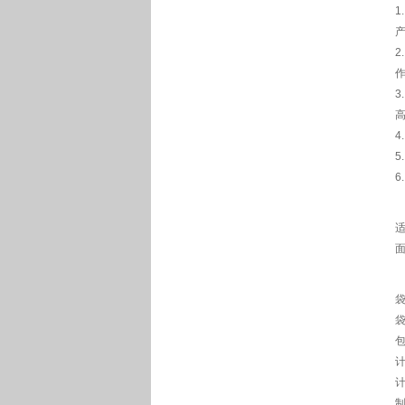
4
5
6
袋
袋
包
计