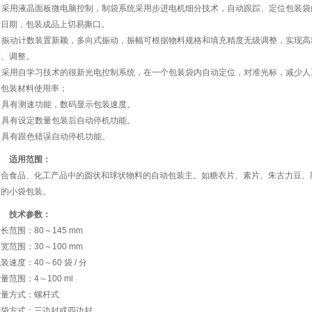
1. 采用液晶面板微电脑控制，制袋系统采用步进电机细分技术，自动跟踪、定位包装
产日期，包装成品上切易撕口。
2. 振动计数装置新颖，多向式振动，振幅可根据物料规格和填充精度无级调整，实现
作、调整。
3. 采用自学习技术的很新光电控制系统，在一个包装袋内自动定位，对准光标，减少
高包装材料使用率；
. 具有测速功能，数码显示包装速度。
. 具有设定数量包装后自动停机功能。
. 具有跟色错误自动停机功能。
适用范围：
适合食品、化工产品中的圆状和球状物料的自动包装主。如糖衣片、素片、朱古力豆、
面的小袋包装。
技术参数：
长范围：80～145 mm
宽范围：30～100 mm
装速度：40～60 袋 / 分
量范围：4～100 ml
计量方式：螺杆式
制袋方式：三边封或四边封