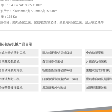
 率：1.54 Kw / AC 380V / 50Hz
形尺寸：长695mm×宽770mm×高1580mm
 量：175 Kg
应包材：聚丙烯/聚乙烯、聚脂/铝箔/聚乙烯、聚脂/镀铝/聚乙烯、尼龙/聚乙烯等
制药包装机械产品目录
台式自动铝箔封口机
流水线配套铝箔封口机
全自动折页机
自动颗粒包装机
自动粉剂包装机
片剂自动包装机
全自动灌装封尾机
智能型圆瓶自动贴标机
生物试剂管封口机
生物试剂封口机
口服液灌装旋盖贴标一体机
眼药水自动洗瓶灌
植物营养液灌装机
果蔬酵素粉包装机
减肥酵素灌装机